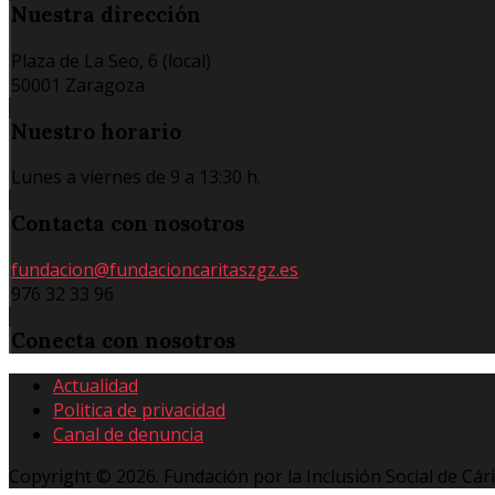
Nuestra
dirección
Plaza de La Seo, 6 (local)
50001 Zaragoza
Nuestro
horario
Lunes a viernes de 9 a 13:30 h.
Contacta
con nosotros
fundacion@fundacioncaritaszgz.es
976 32 33 96
Conecta
con nosotros
Actualidad
Politica de privacidad
Canal de denuncia
Copyright © 2026. Fundación por la Inclusión Social de Cár