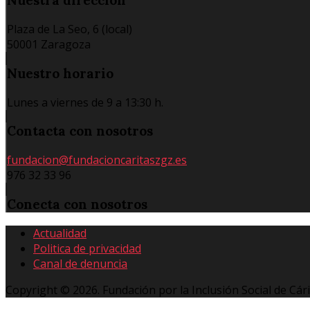
Nuestra
dirección
Plaza de La Seo, 6 (local)
50001 Zaragoza
Nuestro
horario
Lunes a viernes de 9 a 13:30 h.
Contacta
con nosotros
fundacion@fundacioncaritaszgz.es
976 32 33 96
Conecta
con nosotros
Actualidad
Politica de privacidad
Canal de denuncia
Copyright © 2026. Fundación por la Inclusión Social de Cár