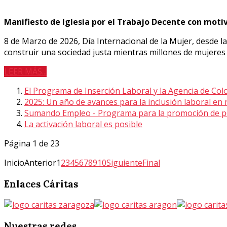
Manifiesto de Iglesia por el Trabajo Decente con moti
8 de Marzo de 2026, Día Internacional de la Mujer, desde l
construir una sociedad justa mientras millones de mujeres 
LEER MÁS...
El Programa de Inserción Laboral y la Agencia de Col
2025: Un año de avances para la inclusión laboral en
Sumando Empleo - Programa para la promoción de pe
La activación laboral es posible
Página 1 de 23
Inicio
Anterior
1
2
3
4
5
6
7
8
9
10
Siguiente
Final
Enlaces
Cáritas
Nuestras
redes