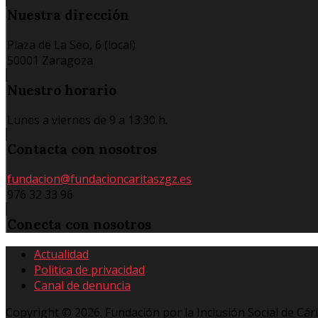
Nuestra
dirección
Plaza de La Seo, 6 (local)
50001 Zaragoza
Nuestro
horario
Lunes a viernes de 9 a 13:30 h.
Contacta
con nosotros
fundacion@fundacioncaritaszgz.es
976 32 33 96
Conecta
con nosotros
Actualidad
Politica de privacidad
Canal de denuncia
Copyright © 2026. Fundación por la Inclusión Social de Cár