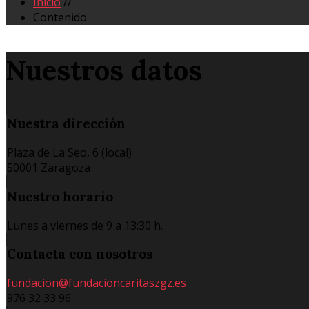
Inicio
//
Contenido
Nuestros datos
Nuestra
dirección
Plaza de La Seo, 6 (local)
50001 Zaragoza
Nuestro
horario
Lunes a viernes de 9 a 13:30 h.
Contacta
con nosotros
fundacion@fundacioncaritaszgz.es
976 32 33 96