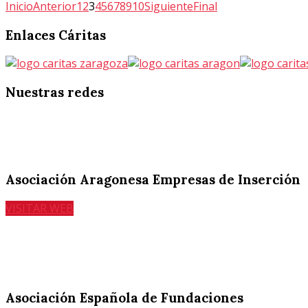
Inicio
Anterior
1
2
3
4
5
6
7
8
9
10
Siguiente
Final
Enlaces
Cáritas
Nuestras
redes
Asociación Aragonesa Empresas de Inserción
VISITAR WEB
Asociación Española de Fundaciones